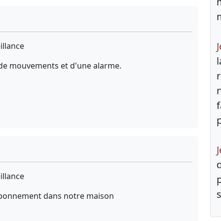
illance
 de mouvements et d'une alarme.
J
illance
s
s abonnement dans notre maison