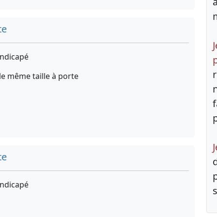
te
J
ndicapé
e même taille à porte
J
te
ndicapé
s