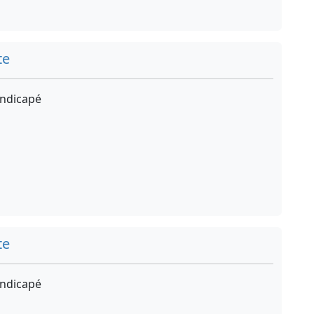
te
ndicapé
te
ndicapé