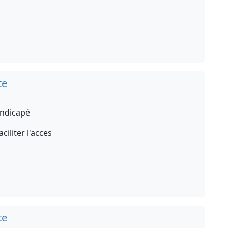
te
ndicapé
iliter l'acces
te