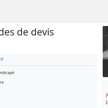
es de devis
te
ndicapé
ire