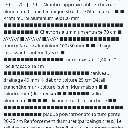
-70--|--70--|--70--| Nombre approximatif : 7 chevrons
aluminium Coupe technique structure Mur maison ■ ■
Profil mural aluminium 50x100 mm
■■■■■■■■■■■■■■■■■■■■■■■■■■■■
■■■■■■■ ■ Chevrons aluminium entraxe 70 cm ■
///////// ■ ///////// ■/////// ■■■■■■■■■■■■■■
poutre façade aluminium 100x50 mm ■ ■ vitrage
coulissant hauteur 1,25 m ■
■■■■■■■■■■■■■■ muret existant 1,40 m ↑
recul façade 15 cm
■■■■■■■■■■■■■■■■■■■■ caniveau
drainage 40 mm ↓ débord toiture 25 cm Détail
étanchéité mur / toiture (solin) Mur maison ■ ■
rainure mur (disqueuse) ■ ■ ■■■■■ solin
aluminium ■■ ■ ■ silicone / mastic étanchéité ■■
■■■■■■■■■■■■■■■■■■■■■■■■■■■■
■■■■■■■■■ plaque polycarbonate toiture pente
20-25 cm Renforcement du muret (parpaings creux) Le
rail des coulissants doit être fixé sur un support continu